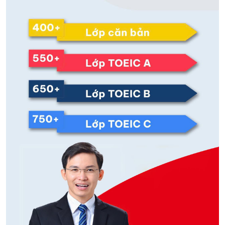
gian.
26. Should I deliver these pizzas, or will you? (=>
Chọn C)
(A) No thanks—I’m not hungry. → Trả lời cho câu hỏi
“Do you want to eat?” hoặc từ chối một lời mời,
không trả lời về việc giao pizza.
(B) Ten dollars for two. → Trả lời cho câu hỏi “How
much does it cost?”, không liên quan đến việc ai sẽ
giao pizza.
(C) They’re being picked up.
27. This month's shipment schedule has been revised.
(=> Chọn B)
(A) I couldn’t find them either. → Trả lời cho câu hỏi
“Where are they?” hoặc biểu hiện khó khăn trong việc
tìm kiếm, không phản hồi về lịch trình.
(B) Which dates have been changed?
(C) Two dollars per pound. → Trả lời cho câu hỏi
“How much does it cost?” hoặc giá cả hàng hóa,
không liên quan đến ngày thay đổi trong lịch vận
chuyển.
0
0