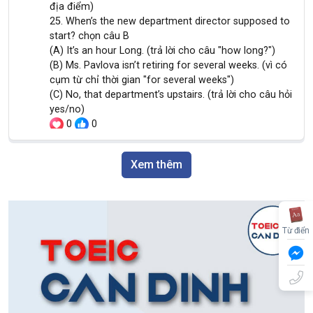
địa điểm)
25. When’s the new department director supposed to
start? chọn câu B
(A) It’s an hour Long. (trả lời cho câu "how long?")
(B) Ms. Pavlova isn’t retiring for several weeks. (vì có
cụm từ chỉ thời gian "for several weeks")
(C) No, that department’s upstairs. (trả lời cho câu hỏi
yes/no)
0
0
TN5ct,41g2-
Thong Nguyen, 550,2t cấp tốc , 4thg 11/8 gd 200k
d1pn1(pcll22
- done 1/2 phí ngày 14.8 ( phí còn lại lần 2 2tr105)
,
Xem thêm
26/08/2025
Duy Thông sửa cho Thanh Tùng
25. When’s the new department director supposed to
start? (=> Chọn B)
Từ điển
(A) It’s an hour long → Trả lời cho câu hỏi “How
long…?” (Hỏi về thời lượng), không trả lời “khi nào bắt
đầu”.
(B) Ms. Pavlova isn’t retiring for several weeks.
(C) No, that department’s upstairs → Trả lời cho câu
hỏi “Where…?” (Hỏi về địa điểm), không trả lời về thời