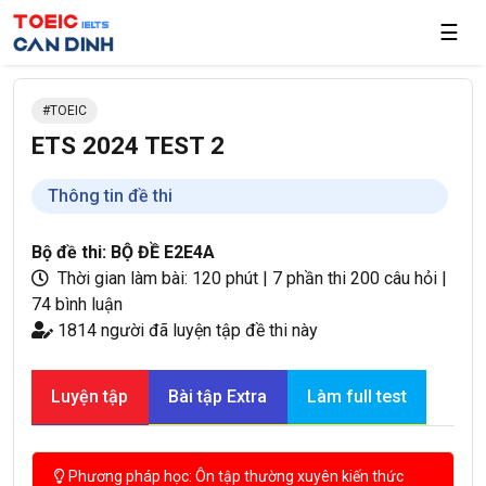
☰
TOEIC
ETS 2024 TEST 2
Thông tin đề thi
Bộ đề thi: BỘ ĐỀ E2E4A
Thời gian làm bài: 120 phút
|
7 phần thi
200 câu hỏi
|
74 bình luận
1814 người đã luyện tập đề thi này
Luyện tập
Bài tập Extra
Làm full test
Phương pháp học: Ôn tập thường xuyên kiến thức