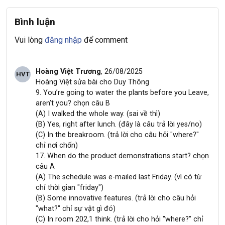
Bình luận
Vui lòng
đăng nhập
để comment
Hoàng Việt Trương
, 26/08/2025
HVT
Hoàng Việt sửa bài cho Duy Thông
9. You’re going to water the plants before you Leave,
aren’t you? chọn câu B
(A) I walked the whole way. (sai về thì)
(B) Yes, right after lunch. (đây là câu trả lời yes/no)
(C) In the breakroom. (trả lời cho câu hỏi "where?"
chỉ nơi chốn)
17. When do the product demonstrations start? chọn
câu A
(A) The schedule was e-mailed last Friday. (vì có từ
chỉ thời gian "friday")
(B) Some innovative features. (trả lời cho câu hỏi
"what?" chỉ sự vật gì đó)
(C) In room 202,1 think. (trả lời cho hỏi "where?" chỉ