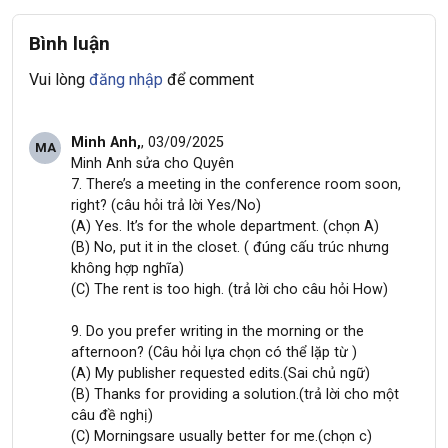
Bình luận
Vui lòng
đăng nhập
để comment
Minh Anh,
, 03/09/2025
MA
Minh Anh sửa cho Quyên
7. There’s a meeting in the conference room soon,
right? (câu hỏi trả lời Yes/No)
(A) Yes. It’s for the whole department. (chọn A)
(B) No, put it in the closet. ( đúng cấu trúc nhưng
không hợp nghĩa)
(C) The rent is too high. (trả lời cho câu hỏi How)
9. Do you prefer writing in the morning or the
afternoon? (Câu hỏi lựa chọn có thể lặp từ )
(A) My publisher requested edits.(Sai chủ ngữ)
(B) Thanks for providing a solution.(trả lời cho một
câu đề nghị)
(C) Morningsare usually better for me.(chọn c)