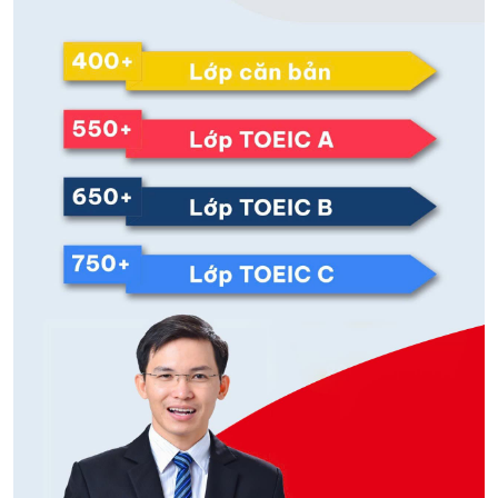
(C) Morningsare usually better for me.(chọn c)
12. How do I find the office manager?
(A) The receptionist would know. (Chọn A)
(B) Desk lamps and headsets. (trả lời cho câu hỏi
What)
(C) Twelve euros.(trả lời cho câu hỏi how many)
0
0
05.Thiên Ân
, 03/09/2025
0Â
Ân chấm cho Minh Anh
23. Isn't there a Limit on travel expenses? Đây là câu
hỏi Yes/No
(A) To fix the vending machine.( trả lời cho câu hỏi
“What for?”)
(B) One hundred dollars per day(Chọn B)
(C) Next to the travel agency.(Trả lời cho câu hỏi
Where)
24. When should I tell the director that I’m interested
in the management position?(hỏi địa điểm)
(A) Yes, we’re extending our business hours.(dùng
câu Yes/No có vẻ hợp lý nhưng không ăn nhập.)