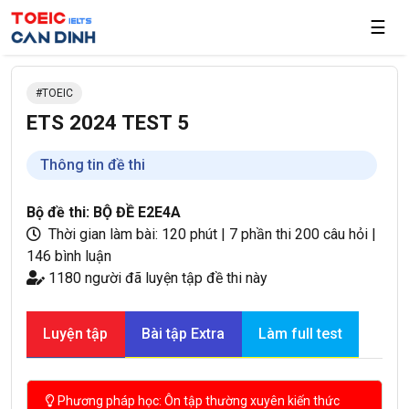
☰
TOEIC
ETS 2024 TEST 5
Thông tin đề thi
Bộ đề thi: BỘ ĐỀ E2E4A
Thời gian làm bài: 120 phút
|
7 phần thi
200 câu hỏi
|
146 bình luận
1180 người đã luyện tập đề thi này
Luyện tập
Bài tập Extra
Làm full test
Phương pháp học: Ôn tập thường xuyên kiến thức